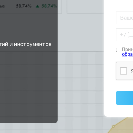
гий и инструментов
При
обра