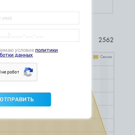
нимаю условия
политики
ботки данных
Я нe poбoт